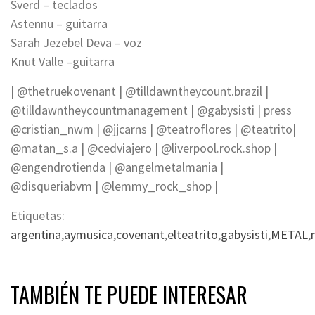
Sverd – teclados
Astennu – guitarra
Sarah Jezebel Deva – voz
Knut Valle –guitarra
| @thetruekovenant | @tilldawntheycount.brazil |
@tilldawntheycountmanagement | @gabysisti | press
@cristian_nwm | @jjcarns | @teatroflores | @teatrito|
@matan_s.a | @cedviajero | @liverpool.rock.shop |
@engendrotienda | @angelmetalmania |
@disqueriabvm | @lemmy_rock_shop |
Etiquetas:
argentina
,
aymusica
,
covenant
,
elteatrito
,
gabysisti
,
METAL
,
TAMBIÉN TE PUEDE INTERESAR