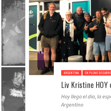
ARGENTINA
EN PLENO DESARR
Liv Kristine HOY 
Hoy llego el dia, la es
Argentino