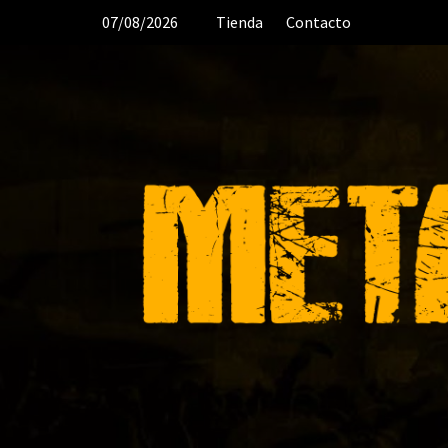
Saltar
07/08/2026
Tienda
Contacto
al
contenido
DESDE 2006 MEDIA & PRODUC
ORGANIZACIÓN DE RECITALES
CR