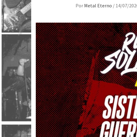
Por
Metal Eterno
/
14/07/202