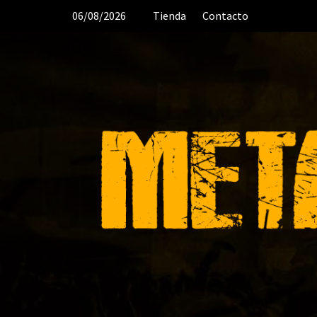
Saltar
06/08/2026
Tienda
Contacto
al
contenido
DESDE 2006 MEDIA & PRODUC
ORGANIZACIÓN DE RECITALES
CR