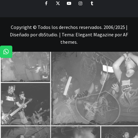
Facebook
Twitter
Youtube
Instagram
Tumblr
PRESENCIA EN 🇨🇱 🎃💀
Copyright © Todos los derechos reservados. 2006/2025 |
Diseñado por dbStudio.
|
Tema:
Elegant Magazine
por
AF
themes
.