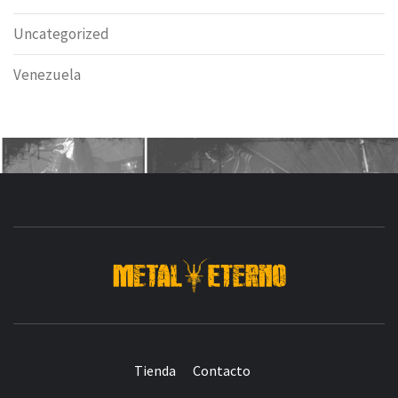
Uncategorized
Venezuela
🤘 DESDE 2006 MEDIA & PRODUCTORA DE
EVENTOS-INICIADA EN 🇻🇪 Y ACTUALMENTE
RADICADA EN 🇦🇷 DEDICADA A LA ORGANIZACIÓN
DE RECITALES 🎸 CRÓNICAS DE RECITALES 📝
Tienda
Contacto
PRENSA 📸 PROMOCIÓN 👨‍🎤👩‍🎤 SELLO 💿