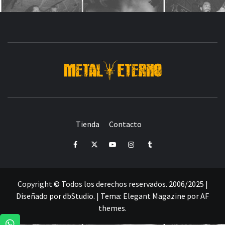
DESDE 2006 MEDIA & PRODUCTORA DE EVENTOS-
INICIADA EN
Y ACTUALMENTE RADICADA EN
DEDICADA A LA ORGANIZACIÓN DE RECITALES
CRÓNICAS DE RECITALES
Tienda
Contacto
PRENSA
PROMOCIÓN
SELLO
PRESENCIA EN
Facebook
Twitter
Youtube
Instagram
Tumblr
Copyright © Todos los derechos reservados. 2006/2025 |
Diseñado por dbStudio.
|
Tema:
Elegant Magazine
por
AF
themes
.