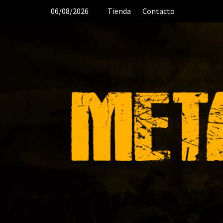
Saltar
06/08/2026
Tienda
Contacto
al
contenido
DESDE 2006 MEDIA & PRODUC
ORGANIZACIÓN DE RECITALES
CR