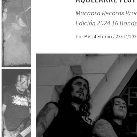
Macabra Records Prod
Edición 2024 16 Banda
Por
Metal Eterno
/
23/07/202