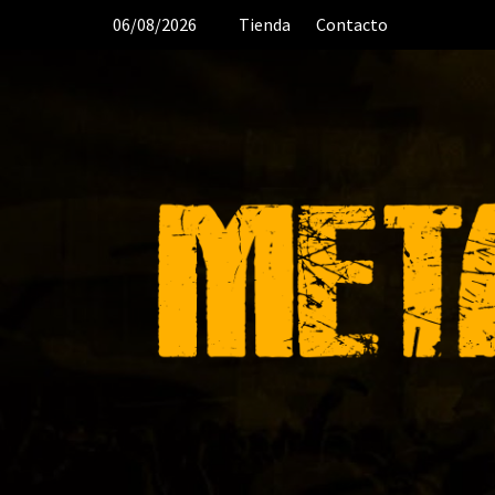
Saltar
06/08/2026
Tienda
Contacto
al
contenido
DESDE 2006 MEDIA & PRODUC
ORGANIZACIÓN DE RECITALES
CR