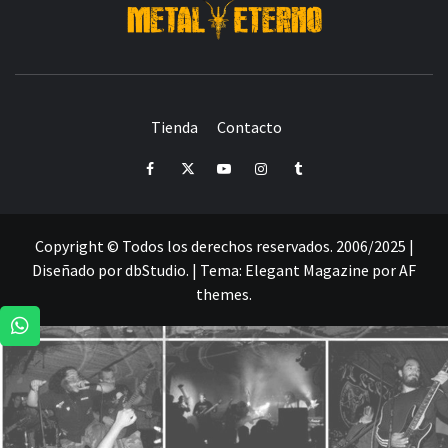
DESDE 2006 MEDIA & PRODUCTORA DE EVENTOS-
INICIADA EN
Y ACTUALMENTE RADICADA EN
DEDICADA A LA ORGANIZACIÓN DE RECITALES
CRÓNICAS DE RECITALES
Tienda
Contacto
PRENSA
PROMOCIÓN
SELLO
PRESENCIA EN
Facebook
Twitter
Youtube
Instagram
Tumblr
Copyright © Todos los derechos reservados. 2006/2025 |
Diseñado por dbStudio.
|
Tema:
Elegant Magazine
por
AF
themes
.