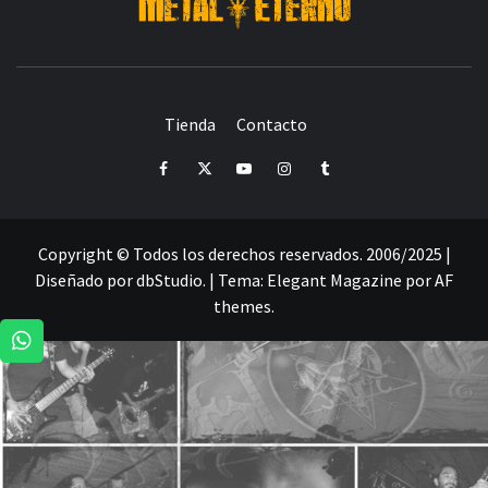
DESDE 2006 MEDIA & PRODUCTORA DE EVENTOS-
INICIADA EN
Y ACTUALMENTE RADICADA EN
DEDICADA A LA ORGANIZACIÓN DE RECITALES
CRÓNICAS DE RECITALES
Tienda
Contacto
PRENSA
PROMOCIÓN
SELLO
PRESENCIA EN
Facebook
Twitter
Youtube
Instagram
Tumblr
Copyright © Todos los derechos reservados. 2006/2025 |
Diseñado por dbStudio.
|
Tema:
Elegant Magazine
por
AF
themes
.