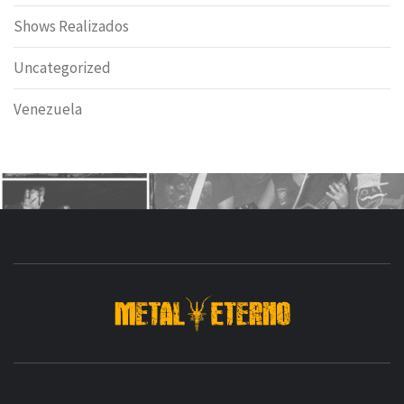
Shows Realizados
Uncategorized
Venezuela
DESDE 2006 MEDIA & PRODUCTORA DE EVENTOS-
INICIADA EN
Y ACTUALMENTE RADICADA EN
DEDICADA A LA ORGANIZACIÓN DE RECITALES