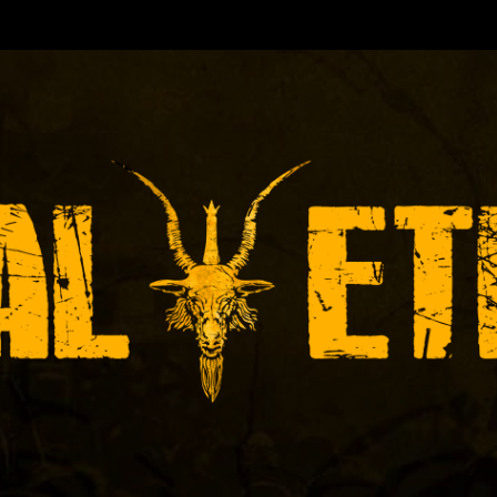
RA DE EVENTOS-INICIADA EN 🇻🇪 Y ACTUALMENT
ICAS DE RECITALES 📝 PRENSA 📸 PROMOCIÓN 👨‍