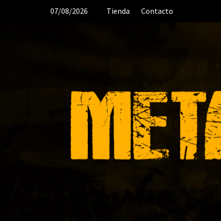
Saltar
07/08/2026
Tienda
Contacto
al
contenido
🤘 DESDE 2006 MEDIA & PRODUCTO
ORGANIZACIÓN DE RECITALES 🎸 CRÓN