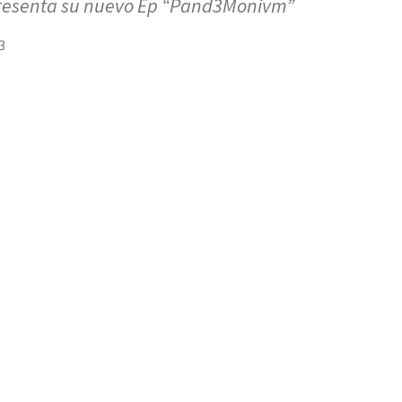
presenta su nuevo Ep “Pand3Monivm”
3