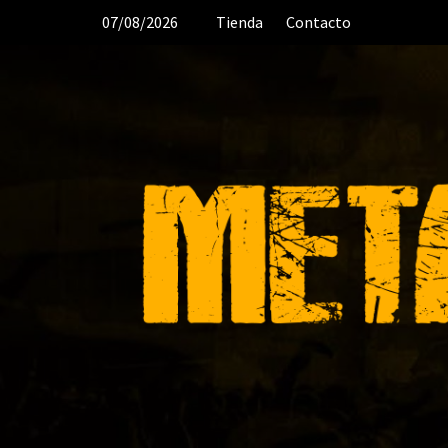
Saltar
07/08/2026
Tienda
Contacto
al
contenido
DESDE 2006 MEDIA & PRODUC
ORGANIZACIÓN DE RECITALES
CR