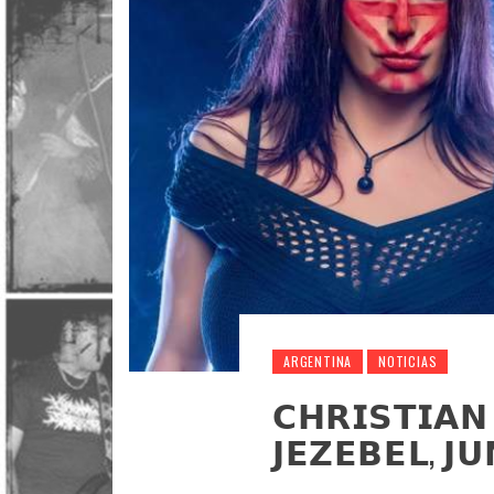
ARGENTINA
NOTICIAS
𝗖𝗛𝗥𝗜𝗦𝗧𝗜𝗔𝗡
𝗝𝗘𝗭𝗘𝗕𝗘𝗟, 𝗝