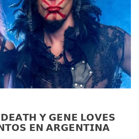
 𝗗𝗘𝗔𝗧𝗛 𝗬 𝗚𝗘𝗡𝗘 𝗟𝗢𝗩𝗘𝗦
𝗨𝗡𝗧𝗢𝗦 𝗘𝗡 𝗔𝗥𝗚𝗘𝗡𝗧𝗜𝗡𝗔