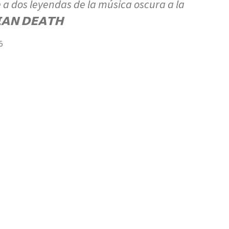
 a dos leyendas de la música oscura a la
𝗔𝗡 𝗗𝗘𝗔𝗧𝗛
5