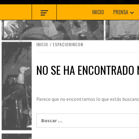
INICIO
PRENSA
INICIO
ESPACIORINCON
NO SE HA ENCONTRADO
Parece que no encontramos lo que estás buscand
Buscar: