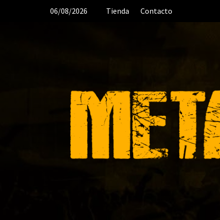
Saltar
06/08/2026
Tienda
Contacto
al
contenido
DESDE 2006 MEDIA & PRODUC
ORGANIZACIÓN DE RECITALES
CR