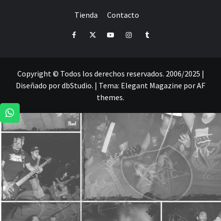
DEDICADA A LA ORGANIZACIÓN DE RECITALES
CRÓNICAS DE RECITALES
Tienda
Contacto
PRENSA
PROMOCIÓN
SELLO
PRESENCIA EN
Facebook
Twitter
Youtube
Instagram
Tumblr
Copyright © Todos los derechos reservados. 2006/2025 |
Diseñado por dbStudio.
|
Tema:
Elegant Magazine
por
AF
themes
.