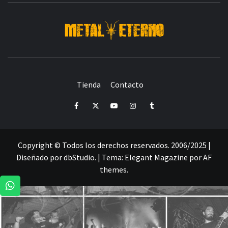
DESDE 2006 MEDIA & PRODUCTORA DE EVENTOS-
INICIADA EN
Y ACTUALMENTE RADICADA EN
DEDICADA A LA ORGANIZACIÓN DE RECITALES
CRÓNICAS DE RECITALES
Tienda
Contacto
PRENSA
PROMOCIÓN
SELLO
PRESENCIA EN
Facebook
Twitter
Youtube
Instagram
Tumblr
Copyright © Todos los derechos reservados. 2006/2025 |
Diseñado por dbStudio.
|
Tema:
Elegant Magazine
por
AF
themes
.