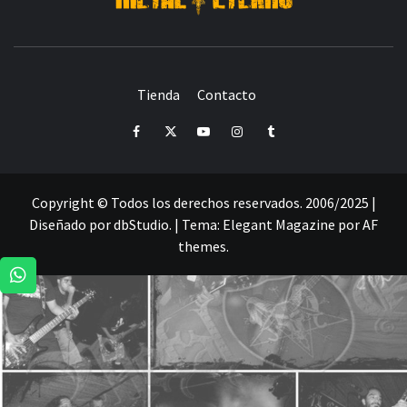
DESDE 2006 MEDIA & PRODUCTORA DE EVENTOS-
INICIADA EN
Y ACTUALMENTE RADICADA EN
DEDICADA A LA ORGANIZACIÓN DE RECITALES
CRÓNICAS DE RECITALES
Tienda
Contacto
PRENSA
PROMOCIÓN
SELLO
PRESENCIA EN
Facebook
Twitter
Youtube
Instagram
Tumblr
Copyright © Todos los derechos reservados. 2006/2025 |
Diseñado por dbStudio.
|
Tema:
Elegant Magazine
por
AF
themes
.