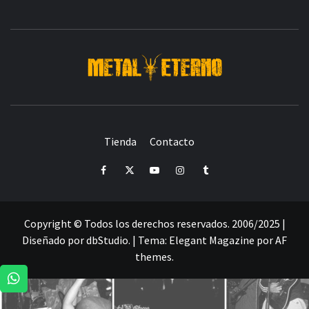
DESDE 2006 MEDIA & PRODUCTORA DE EVENTOS-
INICIADA EN
Y ACTUALMENTE RADICADA EN
DEDICADA A LA ORGANIZACIÓN DE RECITALES
CRÓNICAS DE RECITALES
Tienda
Contacto
PRENSA
PROMOCIÓN
SELLO
PRESENCIA EN
Facebook
Twitter
Youtube
Instagram
Tumblr
Copyright © Todos los derechos reservados. 2006/2025 |
Diseñado por dbStudio.
|
Tema:
Elegant Magazine
por
AF
themes
.