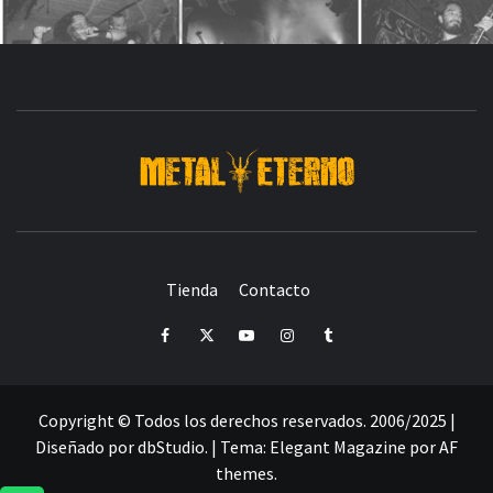
DESDE 2006 MEDIA & PRODUCTORA DE EVENTOS-
INICIADA EN
Y ACTUALMENTE RADICADA EN
DEDICADA A LA ORGANIZACIÓN DE RECITALES
CRÓNICAS DE RECITALES
Tienda
Contacto
PRENSA
PROMOCIÓN
SELLO
PRESENCIA EN
Facebook
Twitter
Youtube
Instagram
Tumblr
Copyright © Todos los derechos reservados. 2006/2025 |
Diseñado por dbStudio.
|
Tema:
Elegant Magazine
por
AF
themes
.