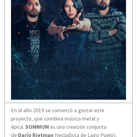
En el año 2019 se comenzó a gestar este
proyecto, que combina música metal y
épica.
SOMNIUM
es una creación conjunta
de
Darío Rietman
(tecladista de Lago Puelo),