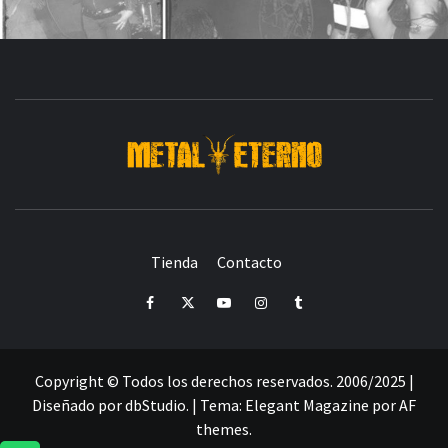
DESDE 2006 MEDIA & PRODUCTORA DE EVENTOS-
INICIADA EN
Y ACTUALMENTE RADICADA EN
DEDICADA A LA ORGANIZACIÓN DE RECITALES
CRÓNICAS DE RECITALES
Tienda
Contacto
PRENSA
PROMOCIÓN
SELLO
PRESENCIA EN
Facebook
Twitter
Youtube
Instagram
Tumblr
Copyright © Todos los derechos reservados. 2006/2025 |
Diseñado por dbStudio.
|
Tema:
Elegant Magazine
por
AF
themes
.