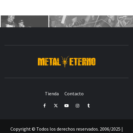
DESDE 2006 MEDIA & PRODUCTORA DE EVENTOS-
INICIADA EN
Y ACTUALMENTE RADICADA EN
DEDICADA A LA ORGANIZACIÓN DE RECITALES
CRÓNICAS DE RECITALES
Tienda
Contacto
PRENSA
PROMOCIÓN
SELLO
PRESENCIA EN
Facebook
Twitter
Youtube
Instagram
Tumblr
Copyright © Todos los derechos reservados. 2006/2025 |