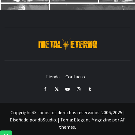
DESDE 2006 MEDIA & PRODUCTORA DE EVENTOS-
INICIADA EN
Y ACTUALMENTE RADICADA EN
DEDICADA A LA ORGANIZACIÓN DE RECITALES
CRÓNICAS DE RECITALES
Tienda
Contacto
PRENSA
PROMOCIÓN
SELLO
PRESENCIA EN
Facebook
Twitter
Youtube
Instagram
Tumblr
Copyright © Todos los derechos reservados. 2006/2025 |
Diseñado por dbStudio.
|
Tema:
Elegant Magazine
por
AF
themes
.