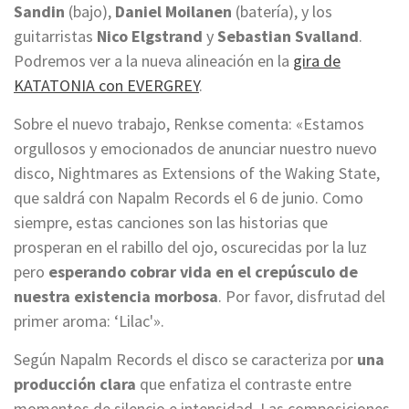
Sandin
(bajo),
Daniel Moilanen
(batería), y los
guitarristas
Nico Elgstrand
y
Sebastian Svalland
.
Podremos ver a la nueva alineación en la
gira de
KATATONIA con EVERGREY
.
Sobre el nuevo trabajo, Renkse comenta: «Estamos
orgullosos y emocionados de anunciar nuestro nuevo
disco, Nightmares as Extensions of the Waking State,
que saldrá con Napalm Records el 6 de junio. Como
siempre, estas canciones son las historias que
prosperan en el rabillo del ojo, oscurecidas por la luz
pero
esperando cobrar vida en el crepúsculo de
nuestra existencia morbosa
. Por favor, disfrutad del
primer aroma: ‘Lilac'».
Según Napalm Records el disco se caracteriza por
una
producción clara
que enfatiza el contraste entre
momentos de silencio e intensidad. Las composiciones