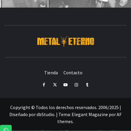
DESDE 2006 MEDIA & PRODUCTORA DE EVENTOS-
INICIADA EN
Y ACTUALMENTE RADICADA EN
DEDICADA A LA ORGANIZACIÓN DE RECITALES
CRÓNICAS DE RECITALES
Tienda
Contacto
PRENSA
PROMOCIÓN
SELLO
PRESENCIA EN
Facebook
Twitter
Youtube
Instagram
Tumblr
Copyright © Todos los derechos reservados. 2006/2025 |
Diseñado por dbStudio.
|
Tema:
Elegant Magazine
por
AF
themes
.