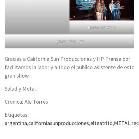
Haken 3/10/2023
Haken 3/10/2023
Gracias a California Sun Producciones y HP Prensa por
facilitarnos la labor y a todo el publico asistente de este
gran show.
Salud y Metal
Cronica: Ale Torres
Etiquetas:
argentina
,
californiasunproducciones
,
elteatrito
,
METAL
,
rec