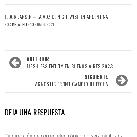
FLOOR JANSEN – LA VOZ DE NIGHTWISH EN ARGENTINA
POR
METAL ETERNO
10/06/2026
/
Navegación
ANTERIOR
por
FLESHLESS ENTITY EN BUENOS AIRES 2023
las
SIGUIENTE
AGNOSTIC FRONT CAMBIO DE FECHA
entradas
DEJA UNA RESPUESTA
Tu dirección de correo electrónico no será publicada.