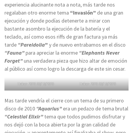
experiencia alucinante nota a nota, más tarde nos
regalaban otro enorme tema
“Invasión”
de una gran
ejecución y donde podías detenerte a mirar con
bastante asombro la ejecución de la batería y el
teclado, así como esos riffs de gran factura ya más
tarde
“Pareidolia
”
y de nuevo entrabamos en el disco
“Fauna”
para apreciar la enorme
“Elephants Never
Forget”
una verdadera pieza que hizo altar de emoción
al público así como logro la descarga de este sin cesar.
Haken 2023 03/10/2023
Haken 2023 03/10/2023
Mas tarde vendría el cierre con un tema de su primero
disco de 2010
“Aquarius”
era un pedazo de tema brutal
“Celestial Elixir”
tema que todos pudimos disfrutar y
nos dejó con la boca abierta por la gran calidad de
ejecución, y aparentemente así finalizaba el show, pero