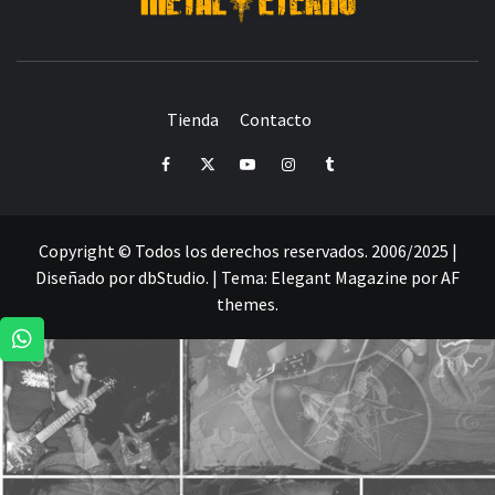
DESDE 2006 MEDIA & PRODUCTORA DE EVENTOS-
INICIADA EN
Y ACTUALMENTE RADICADA EN
DEDICADA A LA ORGANIZACIÓN DE RECITALES
CRÓNICAS DE RECITALES
Tienda
Contacto
PRENSA
PROMOCIÓN
SELLO
PRESENCIA EN
Facebook
Twitter
Youtube
Instagram
Tumblr
Copyright © Todos los derechos reservados. 2006/2025 |
Diseñado por dbStudio.
|
Tema:
Elegant Magazine
por
AF
themes
.