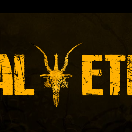
RA DE EVENTOS-INICIADA EN 🇻🇪 Y ACTUALMENT
ICAS DE RECITALES 📝 PRENSA 📸 PROMOCIÓN 👨‍