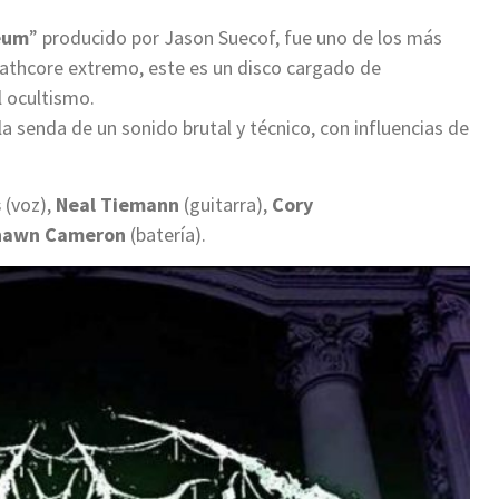
eum
” producido por Jason Suecof, fue uno de los más
eathcore extremo, este es un disco cargado de
l ocultismo.
la senda de un sonido brutal y técnico, con influencias de
s
(voz),
Neal Tiemann
(guitarra),
Cory
hawn Cameron
(batería).