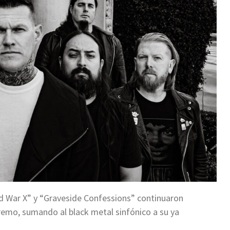
d War X” y “Graveside Confessions” continuaron
remo, sumando al black metal sinfónico a su ya