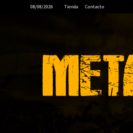
Saltar
08/08/2026
Tienda
Contacto
al
contenido
🤘 DESDE 2006 MEDIA & PRODUCTO
ORGANIZACIÓN DE RECITALES 🎸 CRÓN