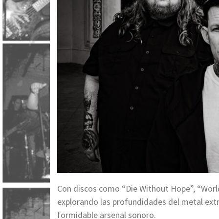
Con discos como “Die Without Hope”, “Worl
explorando las profundidades del metal ext
formidable arsenal sonoro.