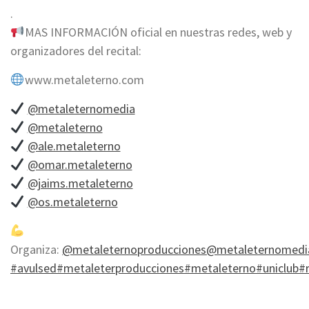
.
MAS INFORMACIÓN oficial en nuestras redes, web y
organizadores del recital:
www.metaleterno.com
@metaleternomedia
@metaleterno
@ale.metaleterno
@omar.metaleterno
@jaims.metaleterno
@os.metaleterno
Organiza:
@metaleternoproducciones
@metaleternomedi
#avulsed
#metaleterproducciones
#metaleterno
#uniclub
#r