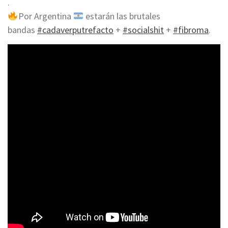
.
Por Argentina
estarán las brutales
bandas
#cadaverputrefacto
+
#socialshit
+
#fibroma
.