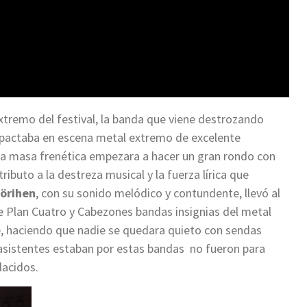
extremo del festival, la banda que viene destrozando
mpactaba en escena metal extremo de excelente
y la masa frenética empezara a hacer un gran rondo con
ributo a la destreza musical y la fuerza lírica que
örihen
, con su sonido melódico y contundente, llevó al
e Plan Cuatro y Cabezones bandas insignias del metal
re, haciendo que nadie se quedara quieto con sendas
asistentes estaban por estas bandas no fueron para
lacidos.