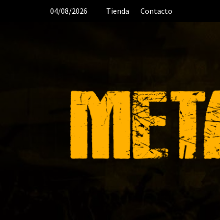
Saltar
04/08/2026
Tienda
Contacto
al
contenido
🤘 DESDE 2006 MEDIA & PRODUCTO
ORGANIZACIÓN DE RECITALES 🎸 CRÓN