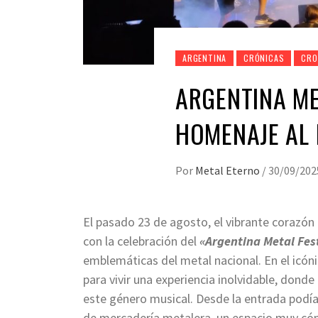
ARGENTINA
CRÓNICAS
CRO
ARGENTINA ME
HOMENAJE AL
Por
Metal Eterno
/
30/09/202
El pasado 23 de agosto, el vibrante corazón
con la celebración del
«Argentina Metal Fes
emblemáticas del metal nacional. En el icón
para vivir una experiencia inolvidable, don
este género musical. Desde la entrada podía
de mercadería metalera, un espacio muy cóm