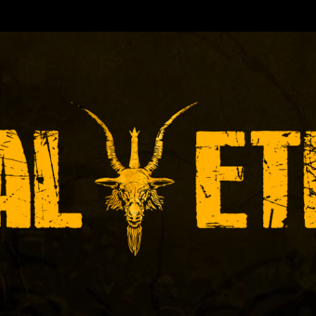
RA DE EVENTOS-INICIADA EN 🇻🇪 Y ACTUALMENT
ICAS DE RECITALES 📝 PRENSA 📸 PROMOCIÓN 👨‍