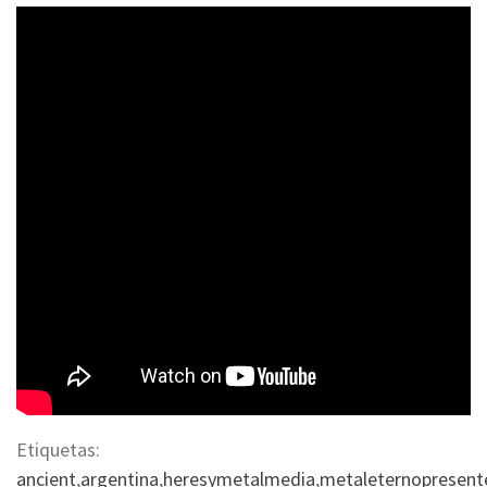
Etiquetas:
ancient
,
argentina
,
heresymetalmedia
,
metaleternopresent