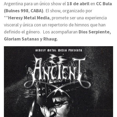
Argentina para un único show el
18 de abril
en
CC Bula
(Bulnes 998
,
CABA)
. El show, organizado por
**
Heresy
Metal Media
, promete ser una experiencia
visceral y única con un repertorio de himnos que han
definido el género. Los acompañaran
Dios Serpiente,
Gloriam Satanas y Rhaug.