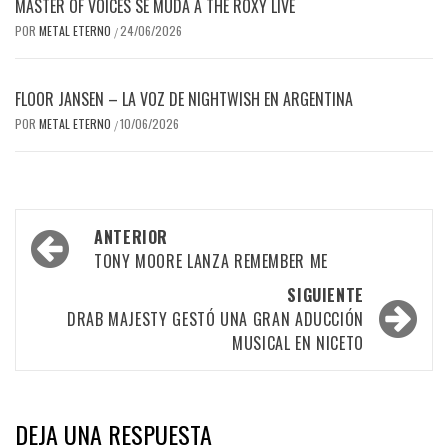
MASTER OF VOICES SE MUDA A THE ROXY LIVE
POR
METAL ETERNO
24/06/2026
/
FLOOR JANSEN – LA VOZ DE NIGHTWISH EN ARGENTINA
POR
METAL ETERNO
10/06/2026
/
Navegación
ANTERIOR
por
TONY MOORE LANZA REMEMBER ME
las
SIGUIENTE
DRAB MAJESTY GESTÓ UNA GRAN ADUCCIÓN
entradas
MUSICAL EN NICETO
DEJA UNA RESPUESTA