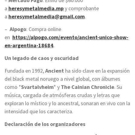
–
Mercado Pago
: Envío de $60.000
a
heresymetalmedia.mp
y comprobante
a
heresymetalmedia@gmail.com
.
–
Alpogo
: Compra online
en
https://alpogo.com/evento/ancient-unico-show-
en-argentina-18684
.
Un legado de caos y oscuridad
Fundada en 1992,
Ancient
ha sido clave en la expansión
del black metal noruego a nivel global, con álbumes
como *
Svartalvheim
* y
The Cainian Chronicle
. Su
música, cargada de atmósferas crudas y letras que
exploran lo místico y lo ancestral, sonaran en vivo con la
intensidad que los caracteriza.
Declaración de los organizadores