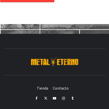
DESDE 2006 MEDIA & PRODUCTORA DE EVENTOS-
INICIADA EN
Y ACTUALMENTE RADICADA EN
DEDICADA A LA ORGANIZACIÓN DE RECITALES
CRÓNICAS DE RECITALES
Tienda
Contacto
PRENSA
PROMOCIÓN
SELLO
PRESENCIA EN
Facebook
Twitter
Youtube
Instagram
Tumblr