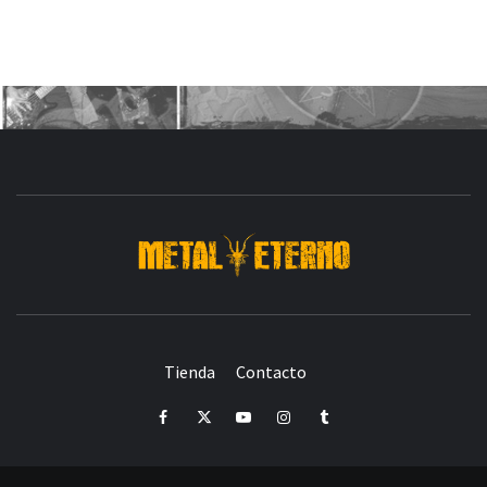
DESDE 2006 MEDIA & PRODUCTORA DE EVENTOS-
INICIADA EN
Y ACTUALMENTE RADICADA EN
DEDICADA A LA ORGANIZACIÓN DE RECITALES
CRÓNICAS DE RECITALES
Tienda
Contacto
PRENSA
PROMOCIÓN
SELLO
PRESENCIA EN
Facebook
Twitter
Youtube
Instagram
Tumblr