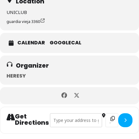
Location
UNICLUB
guardia vieja 3360
CALENDAR
GOOGLECAL
Organizer
HERESY
Get
Address - LEFT TO DIE EN ARGENTINA []
Destination Ad
Directions