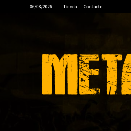
Saltar
06/08/2026
Tienda
Contacto
al
contenido
DESDE 2006 MEDIA & PRODUC
ORGANIZACIÓN DE RECITALES
CR