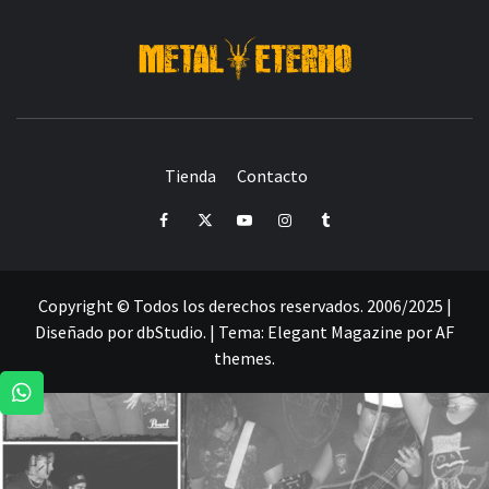
DESDE 2006 MEDIA & PRODUCTORA DE EVENTOS-
INICIADA EN
Y ACTUALMENTE RADICADA EN
DEDICADA A LA ORGANIZACIÓN DE RECITALES
CRÓNICAS DE RECITALES
Tienda
Contacto
PRENSA
PROMOCIÓN
SELLO
PRESENCIA EN
Facebook
Twitter
Youtube
Instagram
Tumblr
Copyright © Todos los derechos reservados. 2006/2025 |
Diseñado por dbStudio.
|
Tema:
Elegant Magazine
por
AF
themes
.