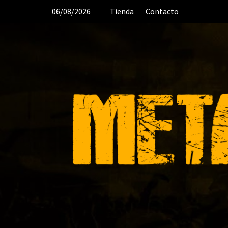
Saltar
06/08/2026
Tienda
Contacto
al
contenido
DESDE 2006 MEDIA & PRODUC
ORGANIZACIÓN DE RECITALES
CR