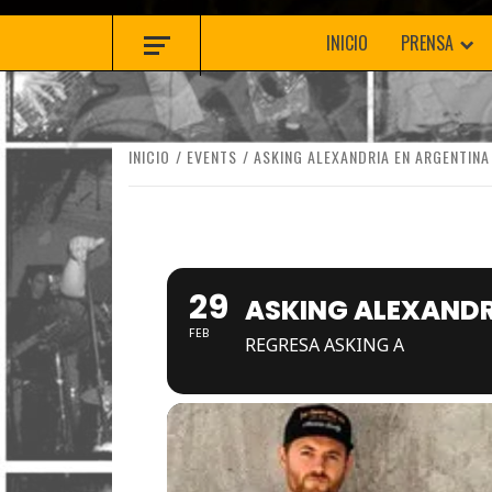
INICIO
PRENSA
INICIO
EVENTS
ASKING ALEXANDRIA EN ARGENTINA
29
ASKING ALEXANDR
FEB
REGRESA ASKING A